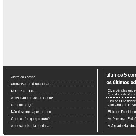
ultimos 5 co
Alerta do conflito!
os últimos edi
Solidarizar-se é relacionar-se!
Divergências entr
Dor... Paz... Luz...
Questões de Verdad
A divindade de Jesus Cristo!
Eleições Presidenci
O medo amigo!
Confiança no Novo
Não devemos apostar tudo...
Eleições Presiden
Onde está o que procuro?
As Próximas Eleiç
A nossa odisseia continua...
A Verdade Natalíci