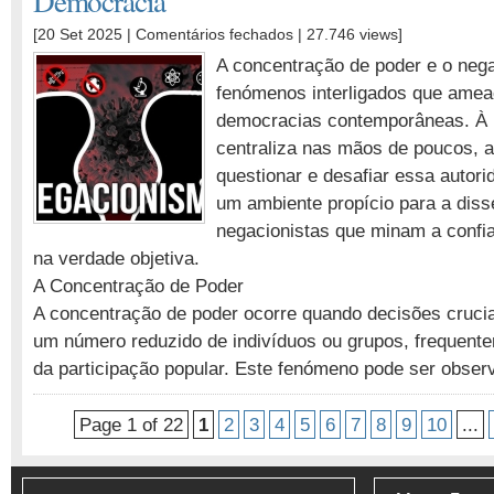
Democracia
em
[20 Set 2025 |
Comentários fechados
| 27.746 views]
Concentração
A concentração de poder e o neg
de
fenómenos interligados que amea
Poder
democracias contemporâneas. À 
e
Negacionismo:
centraliza nas mãos de poucos, 
Uma
questionar e desafiar essa autori
Ameaça
um ambiente propício para a diss
à
negacionistas que minam a confia
Democracia
na verdade objetiva.
A Concentração de Poder
A concentração de poder ocorre quando decisões cruci
um número reduzido de indivíduos ou grupos, frequent
da participação popular. Este fenómeno pode ser obse
Page 1 of 22
1
2
3
4
5
6
7
8
9
10
...