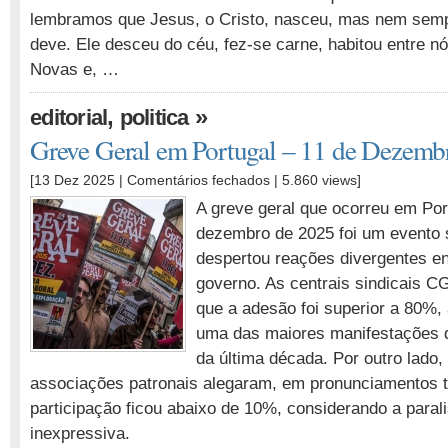
lembramos que Jesus, o Cristo, nasceu, mas nem semp
deve. Ele desceu do céu, fez-se carne, habitou entre n
Novas e, …
,
»
editorial
politica
Greve Geral em Portugal – 11 de Dezemb
em
[13 Dez 2025 |
Comentários fechados
| 5.860 views]
Greve
A greve geral que ocorreu em Por
Geral
dezembro de 2025 foi um evento s
em
despertou reações divergentes en
Portugal
–
governo. As centrais sindicais 
11
que a adesão foi superior a 80%,
de
uma das maiores manifestações 
Dezembro
da última década. Por outro lado,
de
2025
associações patronais alegaram, em pronunciamentos te
participação ficou abaixo de 10%, considerando a para
inexpressiva.