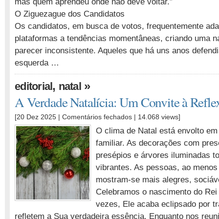
mas quem aprendeu onde não deve voltar.”
O Ziguezague dos Candidatos
Os candidatos, em busca de votos, frequentemente ad
plataformas a tendências momentâneas, criando uma na
parecer inconsistente. Aqueles que há uns anos defendi
esquerda …
,
»
editorial
natal
A Verdade Natalícia: Um Convite à Refle
em
[20 Dez 2025 |
Comentários fechados
| 14.068 views]
A
O clima de Natal está envolto em 
Verdade
familiar. As decorações com pres
Natalícia:
presépios e árvores iluminadas t
Um
Convite
vibrantes. As pessoas, ao menos 
à
mostram-se mais alegres, sociáve
Reflexão
Celebramos o nascimento do Rei
vezes, Ele acaba eclipsado por t
refletem a Sua verdadeira essência. Enquanto nos reuni