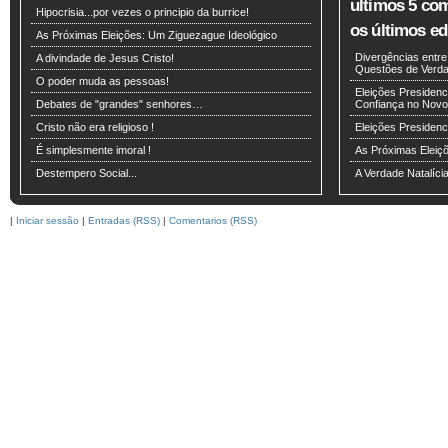
ultimos 5 co
Hipocrisia...por vezes o principio da burrice!
os últimos edi
As Próximas Eleições: Um Ziguezague Ideológico
Divergências entr
A divindade de Jesus Cristo!
Questões de Verdad
O poder muda as pessoas!
Eleições Presidenci
Debates de "grandes" senhores…
Confiança no Novo
Cristo não era religioso !
Eleições Presiden
É simplesmente imoral !
As Próximas Eleiç
Destempero Social...
A Verdade Natalíci
|
Iniciar sessão
|
Entradas (RSS)
|
Comentarios (RSS)