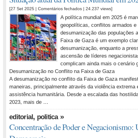
em
[27 Set 2025 |
Comentários fechados
| 24.237 views]
Situação
A política mundial em 2025 é mar
atual
geopolíticas, conflitos armados 
da
desumanização das populações af
Política
Mundial
Faixa de Gaza é um exemplo cla
em
desumanização, enquanto a pres
2025
ascensão de líderes negacionista
complicam ainda mais o cenário g
Desumanização no Conflito na Faixa de Gaza
A desumanização no conflito da Faixa de Gaza manifest
maneiras, principalmente através da violência extrema e
assistência humanitária. Desde a escalada das hostili
2023, mais de …
,
»
editorial
politica
Concentração de Poder e Negacionismo: