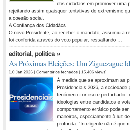
dos cidadãos em promover uma pol
Confiança
no
rejeitando assim quaisquer tentativas de extremismo
Novo
a coesão social.
Presidente
A Confiança dos Cidadãos
O novo Presidente, ao receber o mandato, assumiu a re
foi conferida através do voto popular, ressaltando …
,
»
editorial
politica
As Próximas Eleições: Um Ziguezague Id
em
[10 Jan 2026 |
Comentários fechados
| 15.406 views]
As
À medida que se aproximam as pr
Próximas
Presidenciais 2026, a sociedade
Eleições:
fenómeno curioso e perturbador:
Um
Ziguezague
ideologias entre candidatos e vot
Ideológico
comportamento errático pode ser 
maneiras, especialmente à luz de
profunda: “Inteligente não é quem