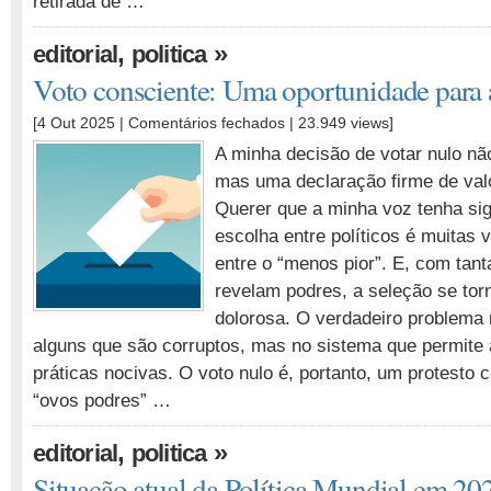
retirada de …
,
»
editorial
politica
Voto consciente: Uma oportunidade para
em
[4 Out 2025 |
Comentários fechados
| 23.949 views]
Voto
A minha decisão de votar nulo nã
consciente:
mas uma declaração firme de valo
Uma
Querer que a minha voz tenha sign
oportunidade
para
escolha entre políticos é muitas
a
entre o “menos pior”. E, com tan
mudança
revelam podres, a seleção se to
dolorosa. O verdadeiro problema
alguns que são corruptos, mas no sistema que permite
práticas nocivas. O voto nulo é, portanto, um protesto 
“ovos podres” …
,
»
editorial
politica
Situação atual da Política Mundial em 20