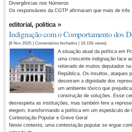
Divergências nos Números
Os responsáveis da CGTP afirmaram que mais de três
,
»
editorial
politica
Indignação com o Comportamento dos D
em
[8 Nov 2025 |
Comentários fechados
| 18.156 views]
Indignação
A situação atual da política em P
com
uma crescente indignação face 
o
reiterado de muitos deputados n
Comportamento
dos
República. Os insultos, ataques p
Deputados
desonram a dignidade dos represe
um ambiente tóxico que prejudica 
construção de soluções. Esse ce
desrespeita as instituições, mas também fere a repres
elegem, transformando a política em um espetáculo de h
Contestação Popular e Greve Geral
Neste contexto, uma contestação popular se ergue contr