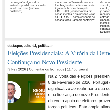
de fotografar alguns dos
modernos da Távola de nossas
de honra
instantes perdidos no meio do
famílias, herdeiros directos deste
secreto
infinito que sou. (antonio
legado de busca infinita pela
escrito,
casteleiro)
LIBERDADE, conservamos em
já nasc
nossa mentes e em nossas veias
reza nã
a LIBERDADE como essência de
estrada
nossas vidas. (antonio casteleiro)
dinheiro
motocicl
indepen
cilindra
(antonio
,
,
»
destaque
editorial
politica
Eleições Presidenciais: A Vitória da Demo
Confiança no Novo Presidente
em
[9 Fev 2026 |
Comentários fechados
| 11.403 views]
Eleições
Na 2ª volta das eleições presiden
Presidenciais:
8 de Fevereiro de 2026, Portugal
A
significativo ao reafirmar a sua 
Vitória
da
e na liderança do novo President
Democracia
obteve o apoio de eleitores prove
e
forças políticas. Esta ampla alia
a