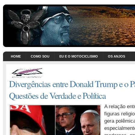
HOME
COMO SOU
EU E O MOTOCICLISMO
OS ANJOS
Divergências entre Donald Trump e o 
Questões de Verdade e Política
A relação entr
figuras relig
gera polêmic
especialment