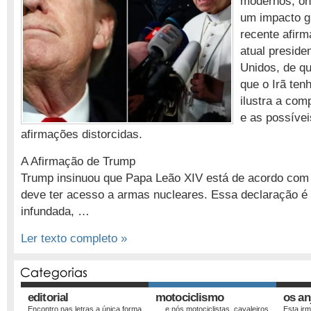
modernos, on
um impacto gl
recente afir
atual preside
Unidos, de q
que o Irã ten
ilustra a com
e as possíve
afirmações distorcidas.
A Afirmação de Trump
Trump insinuou que Papa Leão XIV está de acordo com a
deve ter acesso a armas nucleares. Essa declaração é
infundada, …
Ler texto completo »
editorial
motociclismo
os an
Encontro nas letras a única forma
… e nós motociclistas, cavaleiros
Esta ir