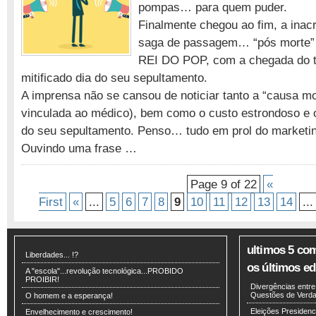
de
pompas… para quem puder.
mais
Finalmente chegou ao fim, a inacr
!!!
saga de passagem… “pós morte” 
REI DO POP, com a chegada do t
mitificado dia do seu sepultamento.
A imprensa não se cansou de noticiar tanto a “causa m
vinculada ao médico), bem como o custo estrondoso e
do seu sepultamento. Penso… tudo em prol do marketin
Ouvindo uma frase …
Page 9 of 22
«
First
«
...
5
6
7
8
9
10
11
12
13
14
...
ultimos 5 co
Liberdades... !?
os últimos edi
A "escola"...revolução tecnológica...PROBIDO
PROIBIR!
Divergências entr
Questões de Verdad
O homem e a esperança!
Eleições Presidenci
Envelhecimento e crescimento!