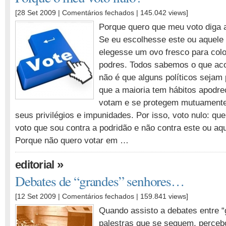
em
[28 Set 2009 |
Comentários fechados
| 145.042 views]
Porquê
Porque quero que meu voto diga 
o
Se eu escolhesse este ou aquele p
meu
elegesse um ovo fresco para col
voto
nulo?
podres. Todos sabemos o que a
não é que alguns políticos sejam
que a maioria tem hábitos apodre
votam e se protegem mutuament
seus privilégios e impunidades. Por isso, voto nulo: q
voto que sou contra a podridão e não contra este ou aque
Porque não quero votar em …
»
editorial
Debates de “grandes” senhores…
em
[12 Set 2009 |
Comentários fechados
| 159.841 views]
Debates
Quando assisto a debates entre “
de
palestras que se seguem, percebo
“grandes”