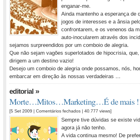
enganar-me.
senhores…
Ainda mantenho a esperança de q
jogos de interesses e a ânsia pel
confrontarem, e os venenos da ma
auto-inocularem através dos inci
sejamos surpreendidos por um comboio de alegria.
Que não sejam vagões superlotados de hipocrisia, que, 
dirigem a um destino vazio!
Desejo um comboio de alegria onde possamos, nós, h
embarcar em direção às nossas verdadeiras …
»
editorial
Morte…Mitos…Marketing…É de mais !!
em
[5 Set 2009 |
Comentários fechados
| 40.777 views]
Morte…
Sempre tive dúvidas se existe v
Mitos…
agora já não tenho.
Marketing…
A vida continua mesmo! De prefe
É