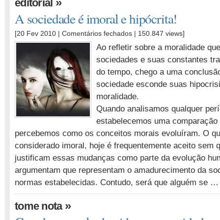
»
editorial
A sociedade é imoral e hipócrita!
em
[20 Fev 2010 |
Comentários fechados
| 150.847 views]
A
Ao refletir sobre a moralidade qu
sociedade
sociedades e suas constantes tr
é
do tempo, chego a uma conclusão 
imoral
e
sociedade esconde suas hipocris
hipócrita!
moralidade.
Quando analisamos qualquer per
estabelecemos uma comparação c
percebemos como os conceitos morais evoluíram. O qu
considerado imoral, hoje é frequentemente aceito sem 
justificam essas mudanças como parte da evolução hu
argumentam que representam o amadurecimento da soc
normas estabelecidas. Contudo, será que alguém se …
»
tome nota