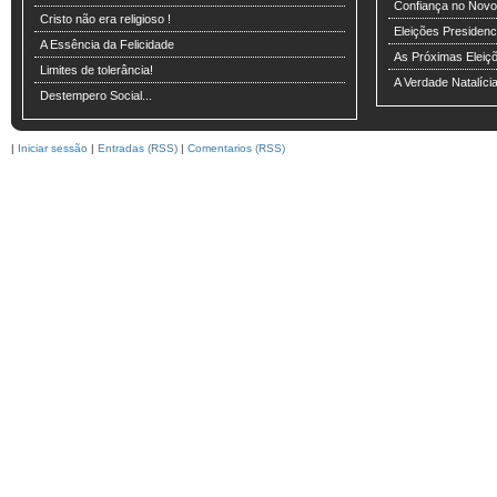
Confiança no Novo
Cristo não era religioso !
Eleições Presiden
A Essência da Felicidade
As Próximas Eleiç
Limites de tolerância!
A Verdade Natalíci
Destempero Social...
|
Iniciar sessão
|
Entradas (RSS)
|
Comentarios (RSS)