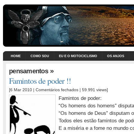
HOME
COMO SOU
EU E O MOTOCICLISMO
OS ANJOS
»
pensamentos
Famintos de poder !!
em
[6 Mar 2010 |
Comentários fechados
| 59.991 views]
Famintos
Famintos de poder:
de
“Os homens dos homens” disputa
poder
“Os homens de Deus” disputam o
!!
Todos eles estão famintos de pod
E a miséria e a fome no mundo c