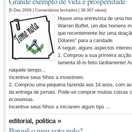
Grande exemplo de vida e prosperidade
em
[5 Dez 2009 |
Comentários fechados
| 38.307 views]
Grande
Houve uma entrevista de uma ho
exemplo
Warren Buffet, um dos homens ma
de
que recentemente fez uma doação
vida
e
Dólares” para a caridade.
prosperidade
A seguir, alguns aspectos interes
1. Comprou a sua primeira acção 
lamenta tê-lo feito tardiamente! 
naquele tempo…
Incentive seus filhos a investirem.
2. Comprou uma pequena fazenda aos 14 anos, com as
da entrega de jornais. Pode-se comprar muitas coisas
economias.
Incentive seus filhos a iniciarem algum tipo …
,
»
editorial
politica
Porquê o meu voto nulo?