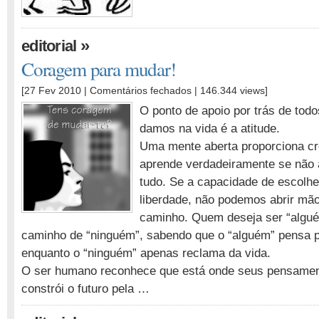
»
editorial
Coragem para mudar!
em
[27 Fev 2010 |
Comentários fechados
| 146.344 views]
Coragem
O ponto de apoio por trás de tod
para
damos na vida é a atitude.
mudar!
Uma mente aberta proporciona c
aprende verdadeiramente se não 
tudo. Se a capacidade de escolhe
liberdade, não podemos abrir mão
caminho. Quem deseja ser “algué
caminho de “ninguém”, sabendo que o “alguém” pensa p
enquanto o “ninguém” apenas reclama da vida.
O ser humano reconhece que está onde seus pensamen
constrói o futuro pela …