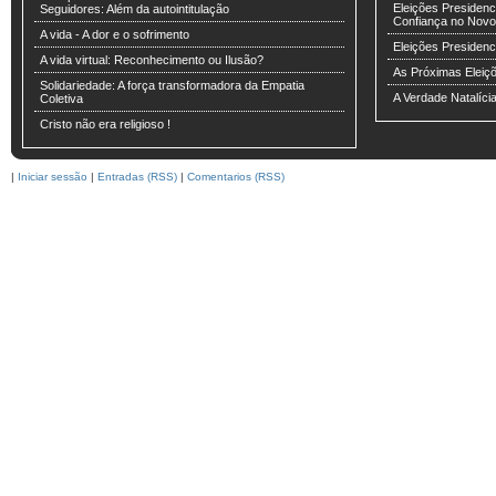
Eleições Presidenci
Seguidores: Além da autointitulação
Confiança no Novo
A vida - A dor e o sofrimento
Eleições Presiden
A vida virtual: Reconhecimento ou Ilusão?
As Próximas Eleiç
Solidariedade: A força transformadora da Empatia
A Verdade Natalíci
Coletiva
Cristo não era religioso !
|
Iniciar sessão
|
Entradas (RSS)
|
Comentarios (RSS)