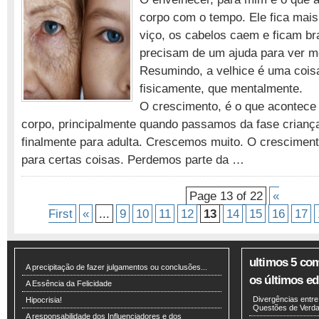
e
corpo com o tempo. Ele fica mais 
crescimento!
viço, os cabelos caem e ficam br
precisam de um ajuda para ver me
Resumindo, a velhice é uma cois
fisicamente, que mentalmente.
O crescimento, é o que acontec
corpo, principalmente quando passamos da fase crianç
finalmente para adulta. Crescemos muito. O crescimen
para certas coisas. Perdemos parte da …
Page 13 of 22
«
First
«
...
9
10
11
12
13
14
15
16
17
ultimos 5 co
A precipitação de fazer julgamentos ou conclusões...
os últimos edi
A Essência da Felicidade
Divergências entr
Hipocrisia!
Questões de Verdad
A responsabilidade dos Influenciadores e dos