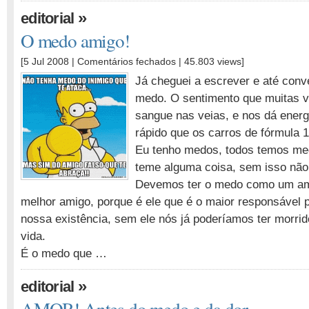
»
editorial
O medo amigo!
em
[5 Jul 2008 |
Comentários fechados
| 45.803 views]
O
Já cheguei a escrever e até conv
medo
medo. O sentimento que muitas 
amigo!
sangue nas veias, e nos dá energ
rápido que os carros de fórmula 1
Eu tenho medos, todos temos med
teme alguma coisa, sem isso não 
Devemos ter o medo como um am
melhor amigo, porque é ele que é o maior responsável
nossa existência, sem ele nós já poderíamos ter morri
vida.
É o medo que …
»
editorial
AMOR! Antes do medo e da dor…