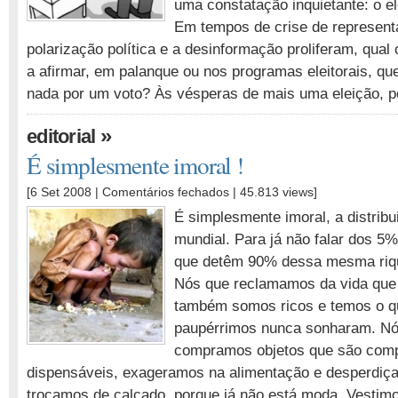
uma constatação inquietante: o ele
Em tempos de crise de represent
polarização política e a desinformação proliferam, qual 
a afirmar, em palanque ou nos programas eleitorais, que
nada por um voto? Às vésperas de mais uma eleição, 
»
editorial
É simplesmente imoral !
em
[6 Set 2008 |
Comentários fechados
| 45.813 views]
É
É simplesmente imoral, a distribu
simplesmente
mundial. Para já não falar dos 5%
imoral
que detêm 90% dessa mesma riq
!
Nós que reclamamos da vida que
também somos ricos e temos o q
paupérrimos nunca sonharam. Nó
compramos objetos que são com
dispensáveis, exageramos na alimentação e desperdiç
trocamos de calçado, porque já não está moda. Vesti