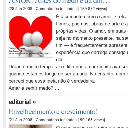
em
[28 Jun 2008 |
Comentários fechados
| 159.872 views]
AMOR!
É fascinante como o amor é retr
Antes
filmes, poemas, obras de arte e
do
próprias vidas. O amor, em suas
medo
e
seja no momento presente, na sa
da
fim — é frequentemente apresen
dor…
experiência que carrega consigo
dor.
Durante muito tempo, acreditei que amar significava se
quando estamos longe do ser amado. No entanto, com 
percebi que essa ideia não é verdadeira.
Amar é sentir medo? …
»
editorial
Envelhecimento e crescimento!
em
[21 Jun 2008 |
Comentários fechados
| 90.163 views]
Envelhecimento
O envelhecer, para mim é o que 