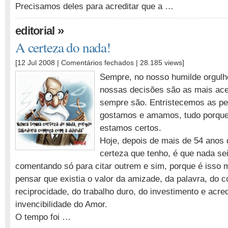
Precisamos deles para acreditar que a …
»
editorial
A certeza do nada!
em
[12 Jul 2008 |
Comentários fechados
| 28.185 views]
A
Sempre, no nosso humilde orgul
certeza
nossas decisões são as mais ac
do
sempre são. Entristecemos as p
nada!
gostamos e amamos, tudo porqu
estamos certos.
Hoje, depois de mais de 54 anos 
certeza que tenho, é que nada se
comentando só para citar outrem e sim, porque é isso
pensar que existia o valor da amizade, da palavra, do c
reciprocidade, do trabalho duro, do investimento e acred
invencibilidade do Amor.
O tempo foi …