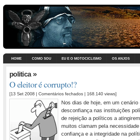
HOME
COMO SOU
EU E O MOTOCICLISMO
OS ANJOS
»
politica
O eleitor é corrupto!?
em
[13 Set 2008 |
Comentários fechados
| 168.140 views]
O
Nos dias de hoje, em um cenário
eleitor
desconfiança nas instituições pol
é
de rejeição a políticos a atingire
corrupto!?
muitos clamam pela necessidade 
confiança e a integridade na polít