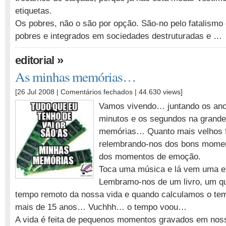
etiquetas.
Os pobres, não o são por opção. São-no pelo fatalismo
pobres e integrados em sociedades destruturadas e …
»
editorial
As minhas memórias…
em
[26 Jul 2008 |
Comentários fechados
| 44.630 views]
As
Vamos vivendo… juntando os anos
minhas
minutos e os segundos na grande
memórias…
memórias… Quanto mais velhos f
relembrando-nos dos bons momen
dos momentos de emoção.
Toca uma música e lá vem uma e
Lembramo-nos de um livro, um qu
tempo remoto da nossa vida e quando calculamos o te
mais de 15 anos… Vuchhh… o tempo voou…
A vida é feita de pequenos momentos gravados em nos