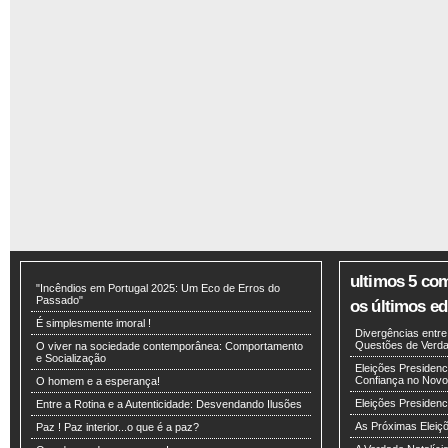
ultimos 5 co
"Incêndios em Portugal 2025: Um Eco de Erros do
Passado"
os últimos edi
É simplesmente imoral !
Divergências entr
Questões de Verdad
O viver na sociedade contemporânea: Comportamento
e Socialização
Eleições Presidenci
Confiança no Novo
O homem e a esperança!
Eleições Presiden
Entre a Rotina e a Autenticidade: Desvendando Ilusões
As Próximas Eleiç
Paz ! Paz interior...o que é a paz?