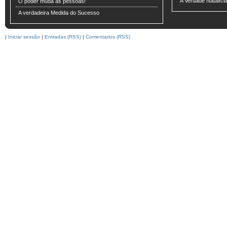
A Verdade Natalíci
O poder muda as pessoas!
A verdadeira Medida do Sucesso
|
Iniciar sessão
|
Entradas (RSS)
|
Comentarios (RSS)