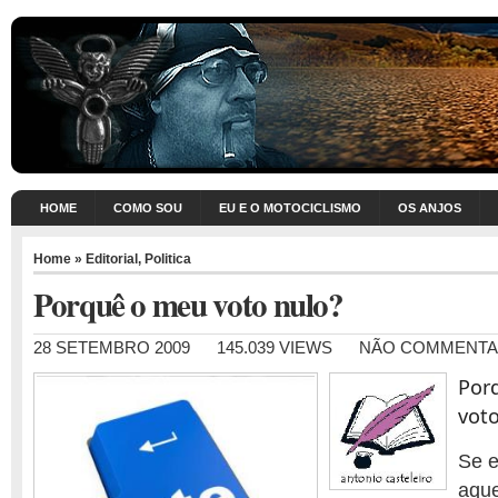
HOME
COMO SOU
EU E O MOTOCICLISMO
OS ANJOS
Home
»
Editorial
,
Politica
Porquê o meu voto nulo?
28 SETEMBRO 2009
145.039 VIEWS
NÃO COMMENT
Por
voto
Se e
aque