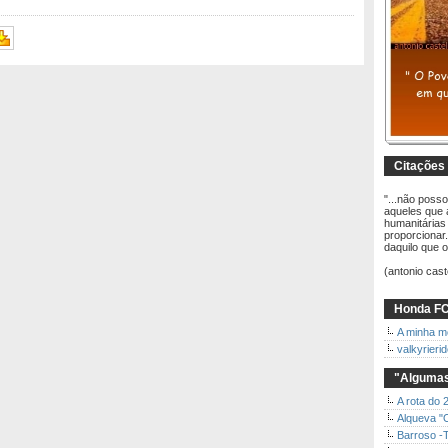
Citações
"...não posso
aqueles que 
humanitárias
proporcionar
daquilo que 
(antonio cast
Honda FC
A minha m
valkyrieri
"Algumas
A rota do 
Alqueva "
Barroso -