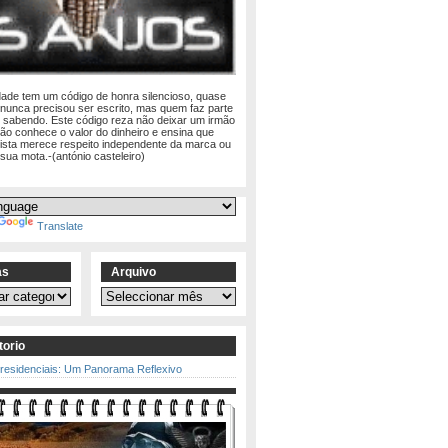
dade tem um código de honra silencioso, quase
 nunca precisou ser escrito, mas quem faz parte
e sabendo. Este código reza não deixar um irmão
não conhece o valor do dinheiro e ensina que
lista merece respeito independente da marca ou
 sua mota.-(antónio casteleiro)
Translate
as
Arquivo
Arquivo
torio
Presidenciais: Um Panorama Reflexivo