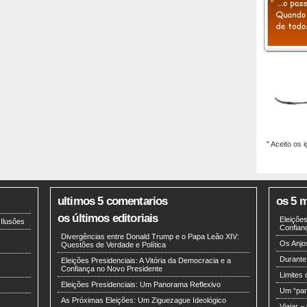
" Aceito os 
ultimos 5 comentarios
os 5 m
os últimos editoriais
Eleições
 Ilusões
Confian
Divergências entre Donald Trump e o Papa Leão XIV:
Os Anjo
Questões de Verdade e Política
Durante
Eleições Presidenciais: A Vitória da Democracia e a
Confiança no Novo Presidente
Limites 
Eleições Presidenciais: Um Panorama Reflexivo
Um “par
As Próximas Eleições: Um Ziguezague Ideológico
Viajar –