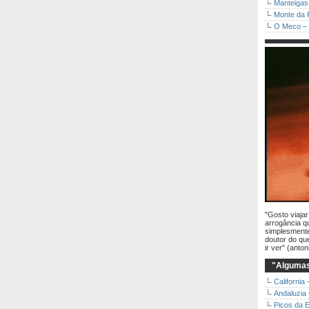
Manteigas
Monte da 
O Meco – 
"Gosto viaja
arrogância q
simplesmente
doutor do qu
ir ver" (anton
"Algumas
California
Andaluzia
Picos da 