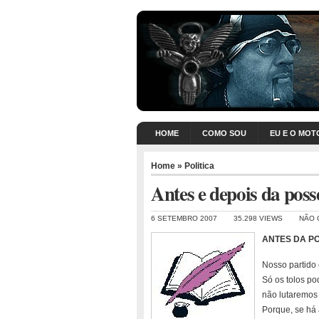
HOME
COMO SOU
EU E O MOT
Home
»
Politica
Antes e depois da posse
6 SETEMBRO 2007
35.298 VIEWS
NÃO 
ANTES DA P
Nosso partido
Só os tolos p
não lutaremos 
Porque, se há 