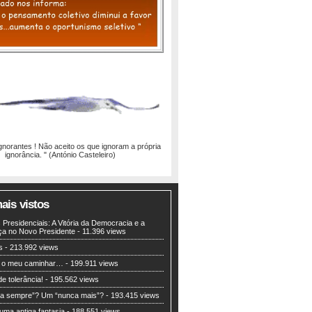
ignorantes ! Não aceito os que ignoram a própria
ignorância. " (António Casteleiro)
ais vistos
 Presidenciais: A Vitória da Democracia e a
ça no Novo Presidente
- 11.396 views
s
- 213.992 views
 o meu caminhar…
- 199.911 views
de tolerância!
- 195.562 views
a sempre”? Um “nunca mais”?
- 193.415 views
 uma antiga fantasia
- 188.551 views