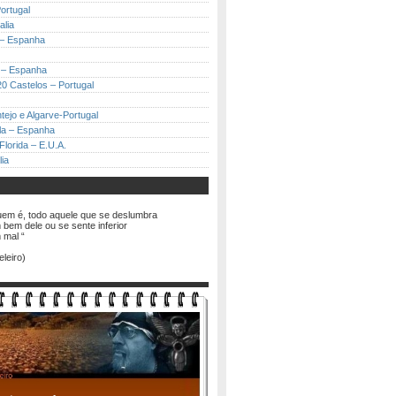
ortugal
alia
 – Espanha
 – Espanha
0 Castelos – Portugal
ntejo e Algarve-Portugal
a – Espanha
Florida – E.U.A.
lia
em é, todo aquele que se deslumbra
 bem dele ou se sente inferior
 mal “
eleiro)