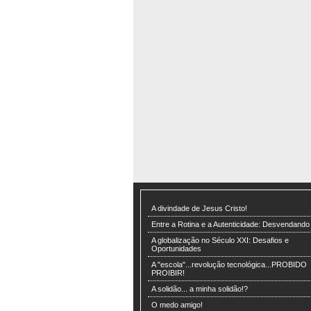
A divindade de Jesus Cristo!
Entre a Rotina e a Autenticidade: Desvendando
A globalização no Século XXI: Desafios e
Oportunidades
A "escola"...revolução tecnológica...PROBIDO
PROIBIR!
A solidão... a minha solidão!?
O medo amigo!