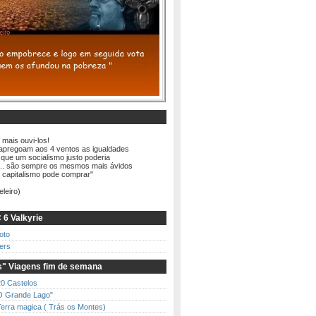
 mais ouvi-los!
apregoam aos 4 ventos as igualdades
 que um socialismo justo poderia
... são sempre os mesmos mais ávidos
o capitalismo pode comprar"
eleiro)
 6 Valkyrie
oto
ders
" Viagens fim de semana
20 Castelos
O Grande Lago"
Terra magica ( Trás os Montes)