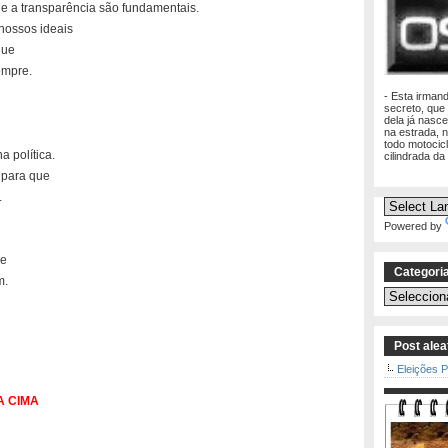
e a transparência são fundamentais.
nossos ideais
que
empre.
- Esta irman
secreto, que
dela já nasc
na estrada, 
todo motocic
 política.
cilindrada da
 para que
.
Powered by
ue
Categori
m.
Categorias
Post alea
Eleições 
RA CIMA