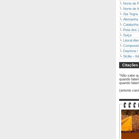
Norte de P
Norte de It
Sta Tegra
Alemanha
Catalunha
Rota dos 2
Suiça
Litoral.Ale
Compostel
Daytona / 
Sicilia – Itá
Citações
“Não sabe qu
quando falam
quando falam
(antonio cast