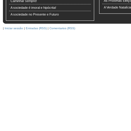
As Próximas Eleiç
Caminhar sempre!
A Verdade Natalíci
A sociedade é imoral e hipócrita!
A sociedade no Presente e Futuro
|
Iniciar sessão
|
Entradas (RSS)
|
Comentarios (RSS)