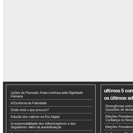
ultimos 5 co
Lições do Passado: A luta contínua pela Dignidade
Humana
os últimos edi
A Essência da Felicidade
Divergências entr
Questões de Verdad
Onde está o que procuro?
Eleições Presidenci
A ilusão dos valores na Era Digital
Confiança no Novo
A responsabilidade dos Influenciadores e dos
Eleições Presiden
Seguidores: Além da autointitulação