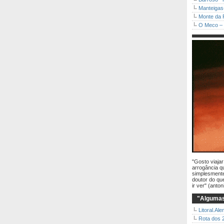
Manteigas
Monte da 
O Meco – 
"Gosto viaja
arrogância q
simplesmente
doutor do qu
ir ver" (anton
"Algumas
Litoral.Ale
Rota dos 2