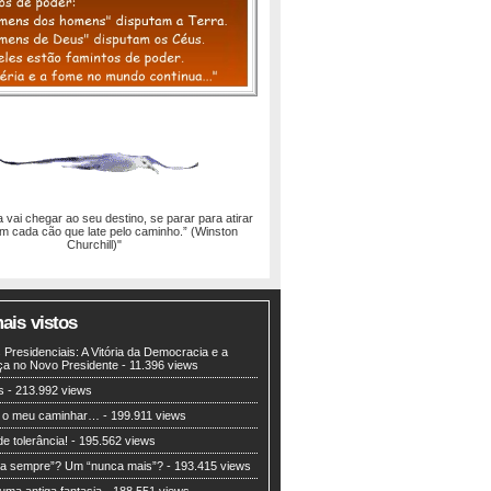
 vai chegar ao seu destino, se parar para atirar
m cada cão que late pelo caminho.” (Winston
Churchill)"
ais vistos
 Presidenciais: A Vitória da Democracia e a
ça no Novo Presidente
- 11.396 views
s
- 213.992 views
 o meu caminhar…
- 199.911 views
de tolerância!
- 195.562 views
a sempre”? Um “nunca mais”?
- 193.415 views