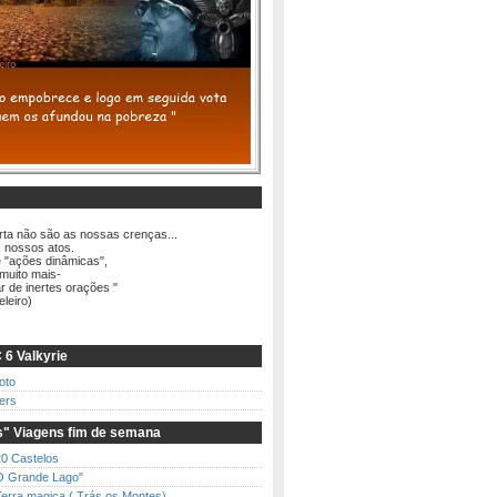
rta não são as nossas crenças...
nossos atos.
 "ações dinâmicas",
to mais-
 de inertes orações "
eleiro)
 6 Valkyrie
oto
ders
" Viagens fim de semana
20 Castelos
O Grande Lago"
Terra magica ( Trás os Montes)