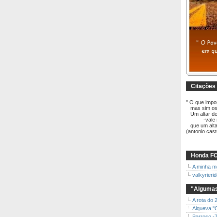
Citações
" O que impo
mas sim os 
Um altar de
-vale mui
que um altar
(antonio cast
Honda FC
A minha m
valkyrieri
"Algumas
A rota do 
Alqueva "
Barroso -