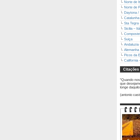
Norte de It
Norte de P
Daytona / 
Catalunha
Sta Tegra
Sicilia – Itá
Compostel
Suiça
Andaluzia
Alemanha
Picos da 
California
Citações
"Quando nos
que desejam
longe daquil
(antonio cast