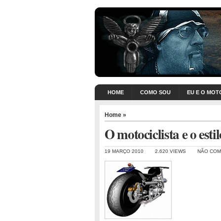
HOME
COMO SOU
EU E O MOT
Home
»
O motociclista e o es
19 MARÇO 2010
2.620 VIEWS
NÃO CO