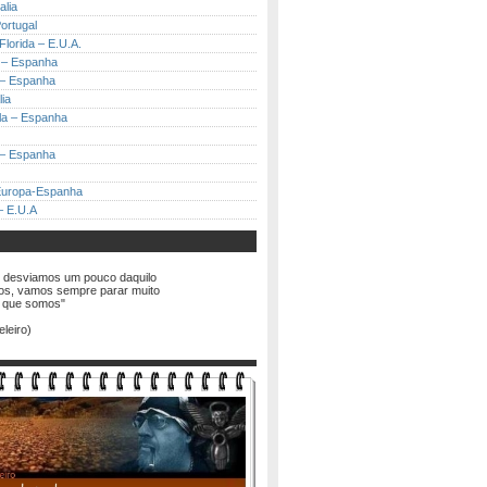
alia
ortugal
Florida – E.U.A.
 – Espanha
 – Espanha
lia
a – Espanha
 – Espanha
Europa-Espanha
 – E.U.A
 desviamos um pouco daquilo
os, vamos sempre parar muito
o que somos"
eleiro)