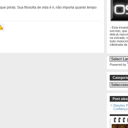
e pilota. Sua filosofia de vida é ir, não importa quanto tempo
- Esta irman
secreto, que
dela já nasc
na estrada, 
todo motocic
cilindrada da
Powered by
Categori
Categorias
Post alea
Eleições P
Confiança