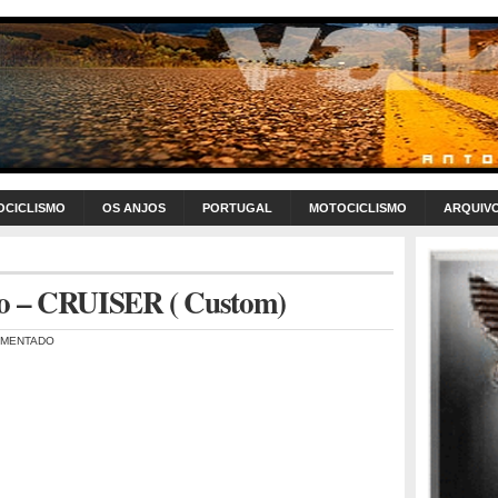
OCICLISMO
OS ANJOS
PORTUGAL
MOTOCICLISMO
ARQUIV
tilo – CRUISER ( Custom)
MMENTADO