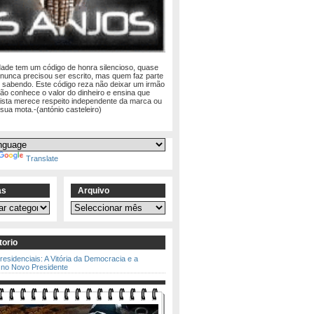
dade tem um código de honra silencioso, quase
 nunca precisou ser escrito, mas quem faz parte
e sabendo. Este código reza não deixar um irmão
não conhece o valor do dinheiro e ensina que
lista merece respeito independente da marca ou
 sua mota.-(antónio casteleiro)
Translate
as
Arquivo
Arquivo
torio
residenciais: A Vitória da Democracia e a
 no Novo Presidente