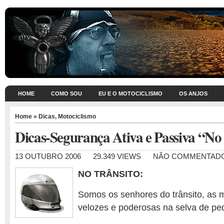
HOME
COMO SOU
EU E O MOTOCICLISMO
OS ANJOS
Home
»
Dicas
,
Motociclismo
Dicas-Segurança Ativa e Passiva “No 
13 OUTUBRO 2006
29.349 VIEWS
NÃO COMMENTAD
NO TRÂNSITO:
Somos os senhores do trânsito, as 
velozes e poderosas na selva de pe