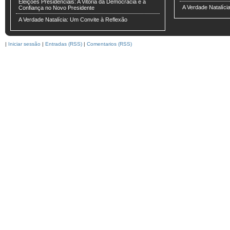
Eleições Presidenciais: A Vitória da Democracia e a
A Verdade Natalíci
Confiança no Novo Presidente
A Verdade Natalícia: Um Convite à Reflexão
|
Iniciar sessão
|
Entradas (RSS)
|
Comentarios (RSS)