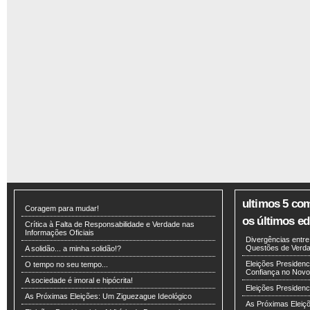
ultimos 5 co
Coragem para mudar!
os últimos edi
Crítica à Falta de Responsabilidade e Verdade nas
Informações Oficiais
Divergências entr
Questões de Verdad
A solidão... a minha solidão!?
Eleições Presidenci
O tempo no seu tempo...
Confiança no Novo
A sociedade é imoral e hipócrita!
Eleições Presiden
As Próximas Eleições: Um Ziguezague Ideológico
As Próximas Eleiç