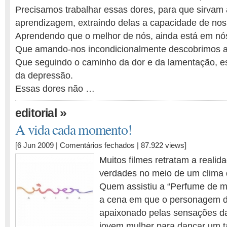
Precisamos trabalhar essas dores, para que sirvam
aprendizagem, extraindo delas a capacidade de no
Aprendendo que o melhor de nós, ainda está em 
Que amando-nos incondicionalmente descobrimos 
Que seguindo o caminho da dor e da lamentação, 
da depressão.
Essas dores não …
»
editorial
A vida cada momento!
em
[6 Jun 2009 |
Comentários fechados
| 87.922 views]
A
Muitos filmes retratam a reali
vida
verdades no meio de um clima d
cada
Quem assistiu a “Perfume de m
momento!
a cena em que o personagem de
apaixonado pelas sensações da
jovem mulher para dançar um t