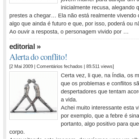
inicialmente recusa, alegando 
prestes a chegar… Ela não está realmente vivendo
algo que ainda é futuro e que, por isso, poderá ou nã
Ao ouvir a resposta, o personagem vivido por …
»
editorial
Alerta do conflito!
em
[2 Mai 2009 |
Comentários fechados
| 89.511 views]
Alerta
Certa vez, li que, na Índia, os
do
que os problemas e conflitos 
conflito!
despertadores que tentam acor
a vida.
Achei muito interessante esta 
por exemplo, que a febre é sinal
portanto, algo positivo para q
corpo.