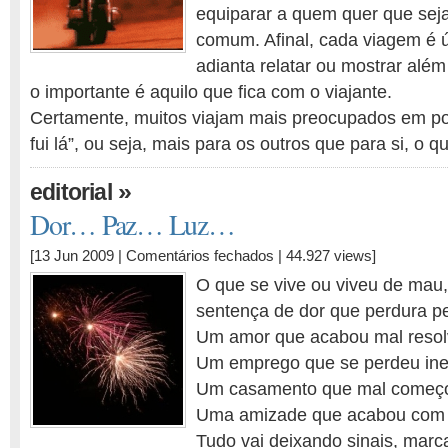
viagem
equiparar a quem quer que seja
!
comum. Afinal, cada viagem é ú
adianta relatar ou mostrar além
o importante é aquilo que fica com o viajante.
Certamente, muitos viajam mais preocupados em p
fui lá”, ou seja, mais para os outros que para si, o
»
editorial
Dor… Paz… Luz…
em
[13 Jun 2009 |
Comentários fechados
| 44.927 views]
Dor…
O que se vive ou viveu de mau
Paz…
sentença de dor que perdura p
Luz…
Um amor que acabou mal reso
Um emprego que se perdeu in
Um casamento que mal começo
Uma amizade que acabou com 
Tudo vai deixando sinais, mar