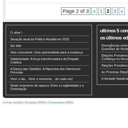
Page 2 of 3
«
1
2
3
»
ultimos 5 co
O olhar !
os últimos edi
Situação atual da Política Mundial em 2025
Divergências entr
Ser feliz
Questões de Verdad
Voto consciente: Uma oportunidade para a mudança
Eleições Presidenci
Solidariedade: A força transformadora da Empatia
Confiança no Novo
Coletiva
Eleições Presiden
A Dança das Opiniões: A Hipocrisia dos Interesses
As Próximas Eleiç
Pessoais
A Verdade Natalíci
Viver o dia... Viver o momento... de cada vez!
Sinais exteriores de riqueza: Entre a Legitimidade e a
Ostentação
|
Iniciar sessão
|
Entradas (RSS)
|
Comentarios (RSS)