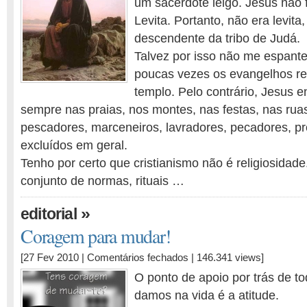
um sacerdote leigo. Jesus não f
era
Levita. Portanto, não era levita
religioso
!
descendente da tribo de Judá.
Talvez por isso não me espante
poucas vezes os evangelhos re
templo. Pelo contrário, Jesus 
sempre nas praias, nos montes, nas festas, nas ruas
pescadores, marceneiros, lavradores, pecadores, pro
excluídos em geral.
Tenho por certo que cristianismo não é religiosidade
conjunto de normas, rituais …
»
editorial
Coragem para mudar!
em
[27 Fev 2010 |
Comentários fechados
| 146.341 views]
Coragem
O ponto de apoio por trás de t
para
damos na vida é a atitude.
mudar!