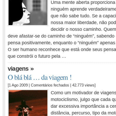
Uma mente aberta proporciona 
ninguém aprende verdadeiramen
que não sabe tudo. Se a capac
nossa maior liberdade, não po
decidir o nosso caminho. Quem
deve afastar-se do caminho de “ninguém”, sabendo
pensa positivamente, enquanto o “ninguém” apenas 
O ser humano reconhece que está onde seus pens
que constrói o futuro pela …
»
viagens
O blá blá … da viagem !
em
[1 Ago 2009 |
Comentários fechados
| 42.773 views]
O
Como um motivador de viagens,
blá
motociclismo, julgo que cada q
blá
dar excessiva importância a ce
…
da
distância, percurso, tipo da m