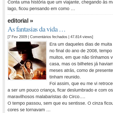
Conta uma história que um viajante, chegando às 
lago, ficou pensando em como …
»
editorial
As fantasias da vida …
em
[7 Fev 2009 |
Comentários fechados
| 47.814 views]
As
Era um daqueles dias de muita
fantasias
no final do ano de 2008, tempo
da
muitos, em que não tínhamos v
vida
…
casa, mas os bilhetes já havi
meses atrás, como de presente
tinham reunido.
Foi assim, que eu me vi retroce
a ser um pouco criança, ficar deslumbrado e com os
maravilhosos malabaristas do Circo….
O tempo passou, sem que eu sentisse. O cinza ficou
cores se tornavam …