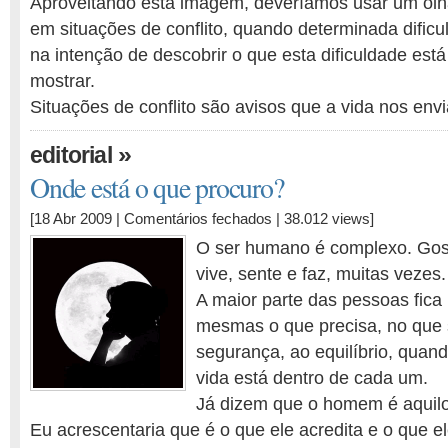
Aproveitando esta imagem, deveríamos usar um olhar
em situações de conflito, quando determinada dificu
na intenção de descobrir o que esta dificuldade est
mostrar.
Situações de conflito são avisos que a vida nos env
»
editorial
Onde está o que procuro?
em
[18 Abr 2009 |
Comentários fechados
| 38.012 views]
Onde
O ser humano é complexo. Gosta
está
vive, sente e faz, muitas vezes.
o
A maior parte das pessoas fica 
que
procuro?
mesmas o que precisa, no que s
segurança, ao equilíbrio, quand
vida está dentro de cada um.
Já dizem que o homem é aquilo
Eu acrescentaria que é o que ele acredita e o que el