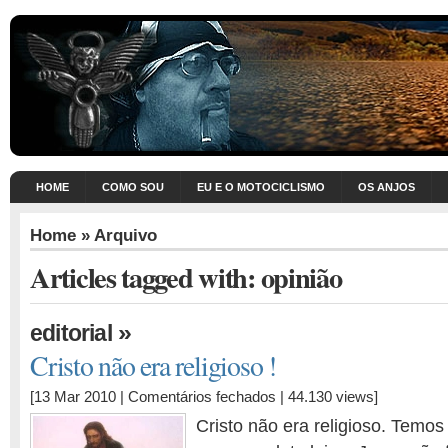
HOME
COMO SOU
EU E O MOTOCICLISMO
OS ANJOS
Home
» Arquivo
Articles tagged with: opinião
»
editorial
Cristo não era religioso !
em
[13 Mar 2010 |
Comentários fechados
| 44.130 views]
Cristo
Cristo não era religioso. Temos
não