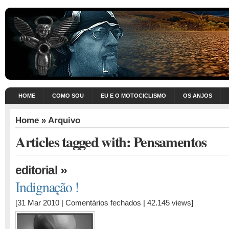
HOME
COMO SOU
EU E O MOTOCICLISMO
OS ANJOS
Home
» Arquivo
Articles tagged with: Pensamentos
»
editorial
Indignação !
em
[31 Mar 2010 |
Comentários fechados
| 42.145 views]
Indignação
!