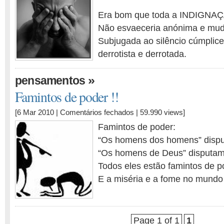
Era bom que toda a INDIGNAÇÃ
Não esvaeceria anónima e mud
Subjugada ao silêncio cúmplice
derrotista e derrotada.
»
pensamentos
Famintos de poder !!
em
[6 Mar 2010 |
Comentários fechados
| 59.990 views]
Famintos
Famintos de poder:
de
“Os homens dos homens” dispu
poder
“Os homens de Deus” disputam
!!
Todos eles estão famintos de p
E a miséria e a fome no mundo
Page 1 of 1
1