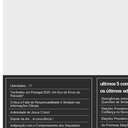
ultimos 5 co
Liberdades... !?
os últimos edi
"Incêndios em Portugal 2025: Um Eco de Erros do
Passado"
Divergências entr
Questões de Verdad
Crítica à Falta de Responsabilidade e Verdade nas
Informações Oficiais
Eleições Presidenci
Confiança no Novo
A divindade de Jesus Cristo!
Eleições Presiden
Depois da dor... A consciência !
As Próximas Eleiç
Indignação com o Comportamento dos Deputados