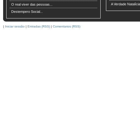
A Verdade Natalíci
O real viver das pessoas...
Destempero Social...
|
Iniciar sessão
|
Entradas (RSS)
|
Comentarios (RSS)