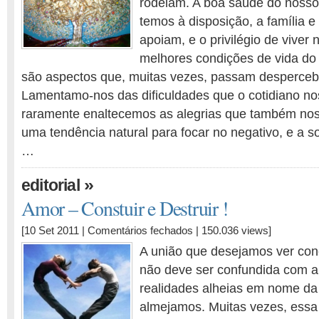
rodeiam. A boa saúde do nosso
!
temos à disposição, a família 
apoiam, e o privilégio de viver
melhores condições de vida do
são aspectos que, muitas vezes, passam desperceb
Lamentamo-nos das dificuldades que o cotidiano n
raramente enaltecemos as alegrias que também nos 
uma tendência natural para focar no negativo, e a s
…
»
editorial
Amor – Constuir e Destruir !
em
[10 Set 2011 |
Comentários fechados
| 150.036 views]
Amor
A união que desejamos ver co
–
não deve ser confundida com a
Constuir
realidades alheias em nome da
e
Destruir
almejamos. Muitas vezes, essa
!