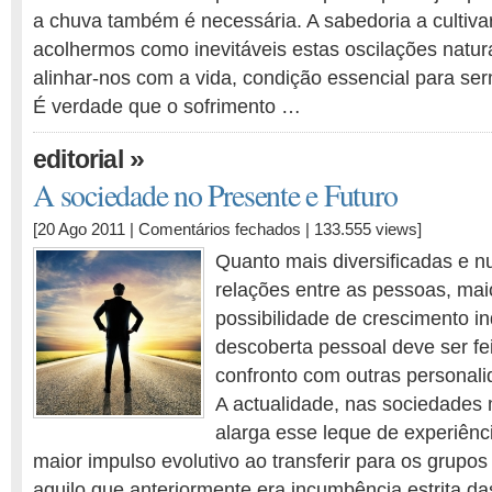
a chuva também é necessária. A sabedoria a cultivar
acolhermos como inevitáveis estas oscilações natur
alinhar-nos com a vida, condição essencial para ser
É verdade que o sofrimento …
»
editorial
A sociedade no Presente e Futuro
em
[20 Ago 2011 |
Comentários fechados
| 133.555 views]
A
Quanto mais diversificadas e 
sociedade
relações entre as pessoas, mai
no
possibilidade de crescimento in
Presente
e
descoberta pessoal deve ser fe
Futuro
confronto com outras personali
A actualidade, nas sociedades 
alarga esse leque de experiênc
maior impulso evolutivo ao transferir para os grupos 
aquilo que anteriormente era incumbência estrita da