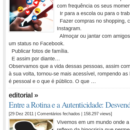
com frequência os seus moment
Reconhecimento
ou
Ir para a escola ou para o trab
Ilusão?
Fazer compras no shopping, c
Instagram.
Almoçar ou jantar com amigo
um status no Facebook.
Publicar fotos de família.
E assim por diante…
Observamos que a vida dessas pessoas, assim como
à sua volta, tornou-se mais acessível, rompendo as 
é pessoal e o que é público. O que …
»
editorial
Entre a Rotina e a Autenticidade: Desven
em
[29 Dez 2011 |
Comentários fechados
| 158.297 views]
Entre
Vivemos em um mundo onde a r
a
reflexo da hipocrisia que perme