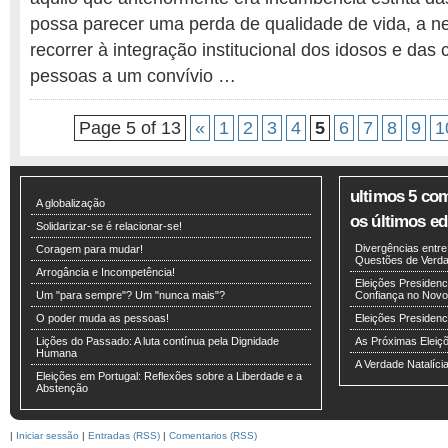
possa parecer uma perda de qualidade de vida, a n
recorrer à integração institucional dos idosos e das
pessoas a um convívio …
Page 5 of 13
«
1
2
3
4
5
6
7
8
9
1
ultimos 5 co
A globalização
os últimos edi
Solidarizar-se é relacionar-se!
Divergências entr
Coragem para mudar!
Questões de Verdad
Arrogância e Incompetência!
Eleições Presidenci
Um "para sempre"? Um "nunca mais"?
Confiança no Novo
O poder muda as pessoas!
Eleições Presiden
Lições do Passado: A luta contínua pela Dignidade
As Próximas Eleiç
Humana
A Verdade Natalíci
Eleições em Portugal: Reflexões sobre a Liberdade e a
Abstenção
|
Iniciar sessão
|
Entradas (RSS)
|
Comentarios (RSS)