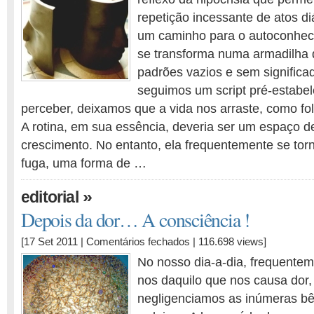
Rotina
repetição incessante de atos di
e
a
um caminho para o autoconhec
Autenticidade:
se transforma numa armadilha 
Desvendando
padrões vazios e sem signific
Ilusões
seguimos um script pré-estabel
perceber, deixamos que a vida nos arraste, como fo
A rotina, em sua essência, deveria ser um espaço de
crescimento. No entanto, ela frequentemente se t
fuga, uma forma de …
»
editorial
Depois da dor… A consciência !
em
[17 Set 2011 |
Comentários fechados
| 116.698 views]
Depois
No nosso dia-a-dia, frequente
da
nos daquilo que nos causa dor
dor…
negligenciamos as inúmeras b
A
consciência