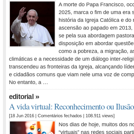
A
A morte do Papa Francisco, ocor
morte
2025, marca o fim de uma era si
do
história da Igreja Católica e d
Papa
Francisco:
ascensão ao papado em 2013, 
Legado,
se pela sua abordagem pastora
Controvérsias
disposição em abordar questõ
e
como a pobreza, a migração, a
Mudanças
climáticas e a necessidade de um diálogo inter-religi
de
Perspetiva
transcendeu as fronteiras da Igreja, alcançando lídere
e cidadãos comuns que viam nele uma voz de comp
No entanto, a …
»
editorial
A vida virtual: Reconhecimento ou Ilusão
em
[18 Jun 2016 |
Comentários fechados
| 108.911 views]
A
Nos dias de hoje, muitos dos 
vida
“virtuais” nas redes sociais par
virtual: