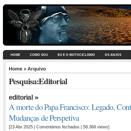
HOME
COMO SOU
EU E O MOTOCICLISMO
OS ANJOS
Home
» Arquivo
Pesquisa:Editorial
»
editorial
A morte do Papa Francisco: Legado, Contr
Mudanças de Perspetiva
em
[23 Abr 2025 |
Comentários fechados
| 58.368 views]