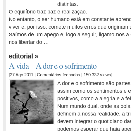
distintas.
O equilíbrio traz paz e realização.
No entanto, o ser humano está em constante apre
viver e, por isso, comete muitos erros que originam 
Saímos de um apego e, logo a seguir, ligamo-nos a 
nos libertar do …
»
editorial
A vida – A dor e o sofrimento
em
[27 Ago 2011 |
Comentários fechados
| 150.332 views]
A
A dor e o sofrimento são partes
vida
assim como os sentimentos e 
–
positivos, como a alegria e a fe
A
dor
Num mundo dual, onde as pola
e
definem a nossa realidade, a tri
o
devem integrar o quotidiano da
sofrimento
podemos esperar que haja apen