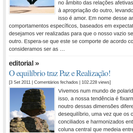
no âmbito das relações afetiva
à apropriação do outro, levand
isso é amor. Em nome desse a
comportamentos específicos, baseados em expectat
desejamos ver realizadas para que o nosso vazio s
outro. Espera-se que este se comporte de acordo c
consideramos ser as …
»
editorial
O equilíbrio traz Paz e Realização!
em
[3 Set 2011 |
Comentários fechados
| 102.228 views]
O
Vivemos num mundo de polarid
equilíbrio
isso, a nossa tendência é fixa
traz
noutro dessas dimensões difer
Paz
e
desequilíbrio, uma vez que os
Realização!
conciliados e harmonizados ent
coluna central que medeia entr