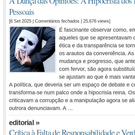
A Dança das Opiniões: A Hipocrisia dos I
Pessoais
em
[6 Set 2025 |
Comentários fechados
| 25.676 views]
A
É fascinante observar como, e
Dança
aqueles que se apresentavam 
das
ética e da transparência se to
Opiniões:
A
os arautos da conveniência. A
Hipocrisia
mudança e progresso, que ant
dos
com fervor, são agora substituí
Interesses
se ajustam ao que é mais vant
Pessoais
A política, que deveria ser um espaço de debate e c
transforma-se num palco onde a hipocrisia reina. 
criticavam a corrupção e a manipulação agora se al
outrora denunciavam. A …
»
editorial
Crítica à Falta de Responsabilidade e Ver