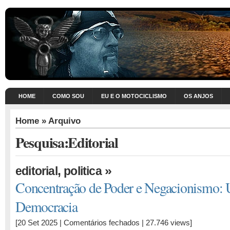
HOME
COMO SOU
EU E O MOTOCICLISMO
OS ANJOS
Home
» Arquivo
Pesquisa:Editorial
,
»
editorial
politica
Concentração de Poder e Negacionismo:
Democracia
em
[20 Set 2025 |
Comentários fechados
| 27.746 views]