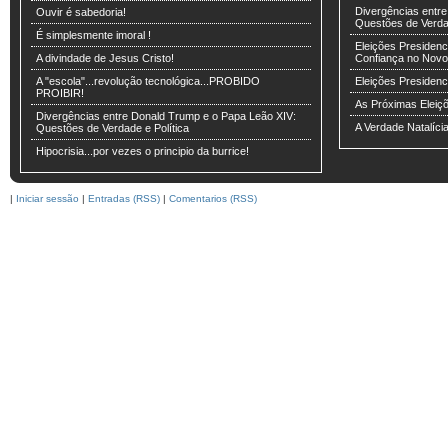
Divergências entr
Ouvir é sabedoria!
Questões de Verdad
É simplesmente imoral !
Eleições Presidenci
A divindade de Jesus Cristo!
Confiança no Novo
A "escola"...revolução tecnológica...PROBIDO
Eleições Presiden
PROIBIR!
As Próximas Eleiç
Divergências entre Donald Trump e o Papa Leão XIV:
A Verdade Natalíci
Questões de Verdade e Política
Hipocrisia...por vezes o principio da burrice!
|
Iniciar sessão
|
Entradas (RSS)
|
Comentarios (RSS)