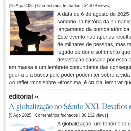
em
[16 Ago 2025 |
Comentários fechados
| 34.879 views]
Lições
A data de 6 de agosto de 202
do
sombrio na história da humani
Passado:
lançamento da bomba atômica 
A
luta
Este evento não apenas result
contínua
de milhares de pessoas, mas 
pela
legado de dor e sofrimento que 
Dignidade
devastação causada por essa a
Humana
em massa é um lembrete contundente das consequê
guerra e a busca pelo poder podem ter sobre a vid
Ao refletirmos sobre Hiroshima, é crucial lembrar q
»
editorial
A globalização no Século XXI: Desafios 
em
[9 Ago 2025 |
Comentários fechados
| 36.102 views]
A
A globalização, um fenómeno 
globalização