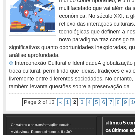
mundo contemporâneo, é um pr
no
multifacetado que vai além da 
Século
XXI:
económica. No século XXI, a g
Desafios
reflexo das interações culturais,
e
tecnológicas que definem a nos
Oportunidades
novo paradigma traz consigo ta
significativos quanto oportunidades inexploradas,
análise aprofundada.
Interconexão Cultural e IdentidadeA globalizaçã
troca cultural, permitindo que ideias, tradições e val
livremente entre diferentes sociedades. No entanto,
também levanta questões sobre a preservação da 
Page 2 of 13
«
1
2
3
4
5
6
7
8
9
1
ultimos 5 co
Os valores e as transformações sociais!
os últimos edi
A vida virtual: Reconhecimento ou Ilusão?