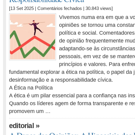
em
[13 Set 2025 |
Comentários fechados
| 30.843 views]
A
Vivemos numa era em que a vol
Volatilidade
opiniões se tornou uma constan
das
política e social. Comentadores,
Opiniões:
Ética,
de opinião frequentemente mu
Juventude
adaptando-se às circunstâncias
e
pessoais, em vez de se mante
a
princípios e valores. Para enfre
Responsabilidade
fundamental explorar a ética na política, o papel da 
Cívica
desinformação e a responsabilidade cívica.
A Ética na Política
A ética é um pilar essencial para a confiança nas inst
Quando os líderes agem de forma transparente e re
promovem um …
»
editorial