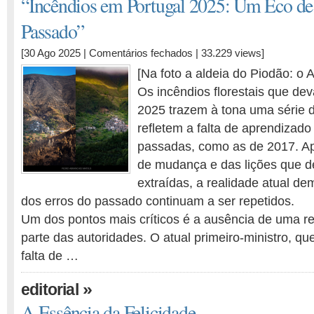
“Incêndios em Portugal 2025: Um Eco de
Passado”
em
[30 Ago 2025 |
Comentários fechados
| 33.229 views]
“Incêndios
[Na foto a aldeia do Piodão: o 
em
Os incêndios florestais que de
Portugal
2025 trazem à tona uma série 
2025:
Um
refletem a falta de aprendizad
Eco
passadas, como as de 2017. A
de
de mudança e das lições que de
Erros
extraídas, a realidade atual d
do
dos erros do passado continuam a ser repetidos.
Passado”
Um dos pontos mais críticos é a ausência de uma re
parte das autoridades. O atual primeiro-ministro, qu
falta de …
»
editorial
A Essência da Felicidade