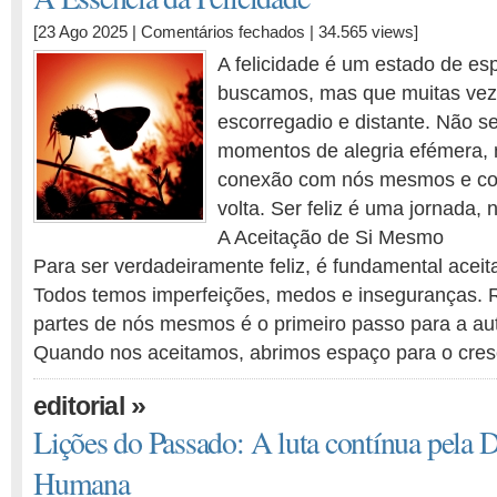
em
[23 Ago 2025 |
Comentários fechados
| 34.565 views]
A
A felicidade é um estado de esp
Essência
buscamos, mas que muitas vez
da
escorregadio e distante. Não s
Felicidade
momentos de alegria efémera,
conexão com nós mesmos e c
volta. Ser feliz é uma jornada,
A Aceitação de Si Mesmo
Para ser verdadeiramente feliz, é fundamental acei
Todos temos imperfeições, medos e inseguranças.
partes de nós mesmos é o primeiro passo para a a
Quando nos aceitamos, abrimos espaço para o cre
»
editorial
Lições do Passado: A luta contínua pela 
Humana