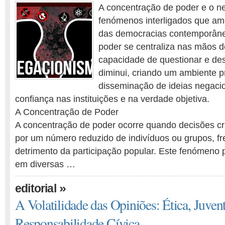
Concentração
A concentração de poder e o n
de
fenómenos interligados que am
Poder
das democracias contemporâne
e
Negacionismo:
poder se centraliza nas mãos d
Uma
capacidade de questionar e des
Ameaça
diminui, criando um ambiente p
à
disseminação de ideias negaci
Democracia
confiança nas instituições e na verdade objetiva.
A Concentração de Poder
A concentração de poder ocorre quando decisões cr
por um número reduzido de indivíduos ou grupos, 
detrimento da participação popular. Este fenómeno
em diversas …
»
editorial
A Volatilidade das Opiniões: Ética, Juven
Responsabilidade Cívica