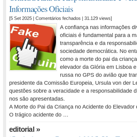
Informações Oficiais
em
[5 Set 2025 |
Comentários fechados
| 31.129 views]
Crítica
A confiança nas informações d
à
oficiais é fundamental para a 
Falta
transparência e da responsabi
de
Responsabilidade
sociedade democrática. No enta
e
como a morte do pai da criança
Verdade
elevador da Glória em Lisboa e
nas
russa no GPS do avião que tra
Informações
presidente da Comissão Europeia, Ursula von der L
Oficiais
questões sobre a veracidade e a responsabilidade 
nos são apresentadas.
A Morte do Pai da Criança no Acidente do Elevador 
O trágico acidente do …
»
editorial