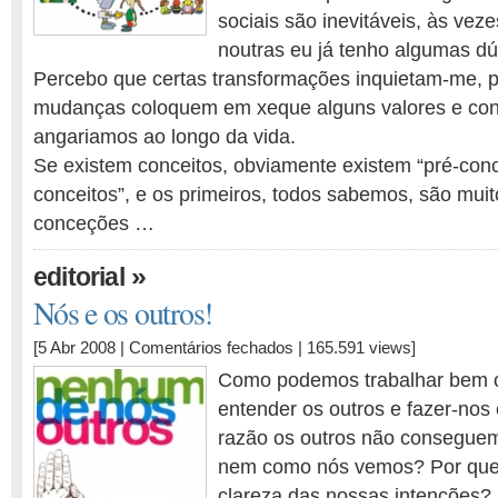
sociais são inevitáveis, às vez
noutras eu já tenho algumas dú
Percebo que certas transformações inquietam-me, p
mudanças coloquem em xeque alguns valores e con
angariamos ao longo da vida.
Se existem conceitos, obviamente existem “pré-conc
conceitos”, e os primeiros, todos sabemos, são mui
conceções …
»
editorial
Nós e os outros!
em
[5 Abr 2008 |
Comentários fechados
| 165.591 views]
Nós
Como podemos trabalhar bem 
e
entender os outros e fazer-nos
os
razão os outros não consegue
outros!
nem como nós vemos? Por que
clareza das nossas intenções? 