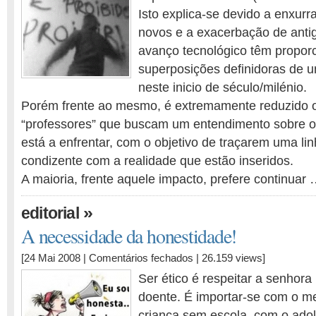
Isto explica-se devido a enxur
tecnológica…
PROBIDO
novos e a exacerbação de anti
PROIBIR!
avanço tecnológico têm proporc
superposições definidoras de 
neste inicio de século/milénio.
Porém frente ao mesmo, é extremamente reduzido 
“professores” que buscam um entendimento sobre os
está a enfrentar, com o objetivo de traçarem uma li
condizente com a realidade que estão inseridos.
A maioria, frente aquele impacto, prefere continuar
»
editorial
A necessidade da honestidade!
em
[24 Mai 2008 |
Comentários fechados
| 26.159 views]
A
Ser ético é respeitar a senhor
necessidade
doente. É importar-se com o m
da
criança sem escola, com o ado
honestidade!