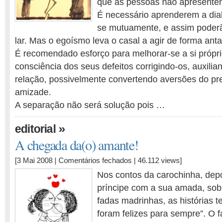
que as pessoas não apresentem
É necessário aprenderem a dial
se mutuamente, e assim poderã
lar. Mas o egoísmo leva o casal a agir de forma ant
É recomendado esforço para melhorar-se a si própr
consciência dos seus defeitos corrigindo-os, auxilia
relação, possivelmente convertendo aversões do pre
amizade.
A separação não será solução pois …
»
editorial
A chegada da(o) amante!
em
[3 Mai 2008 |
Comentários fechados
| 46.112 views]
A
Nos contos da carochinha, dep
chegada
príncipe com a sua amada, sob
da(o)
fadas madrinhas, as histórias 
amante!
foram felizes para sempre”. O 