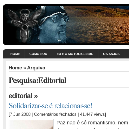
HOME
COMO SOU
EU E O MOTOCICLISMO
OS ANJOS
Home
» Arquivo
Pesquisa:Editorial
»
editorial
Solidarizar-se é relacionar-se!
em
[7 Jun 2008 |
Comentários fechados
| 41.447 views]
Solidarizar-
Paz não é só romantismo, nem
se