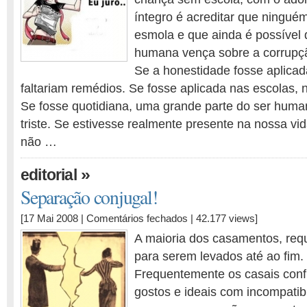
íntegro é acreditar que ningué
esmola e que ainda é possível 
humana vença sobre a corrupçã
Se a honestidade fosse aplicad
faltariam remédios. Se fosse aplicada nas escolas, 
Se fosse quotidiana, uma grande parte do ser huma
triste. Se estivesse realmente presente na nossa vi
não …
»
editorial
Separação conjugal!
em
[17 Mai 2008 |
Comentários fechados
| 42.177 views]
Separação
A maioria dos casamentos, req
conjugal!
para serem levados até ao fim.
Frequentemente os casais con
gostos e ideais com incompatibi