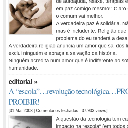
de autoajuda, relaxe, terapias 
é
em paz comigo mesmo!” Claro 
relacionar-
se!
o comum vai melhor.
A verdadeira paz é solidária. Nã
mas é includente. Religião que
problema do eu tenderá a desa
A verdadeira religião anuncia um amor que sai dos l
exclui ninguém e abraça a salvação da história.
Ninguém acredita num amor que é indiferente ao so
humanidade.
»
editorial
A “escola”…revolução tecnológica…P
PROIBIR!
em
[31 Mai 2008 |
Comentários fechados
| 37.933 views]
A
A questão da tecnologia tem c
“escola”…
impacto na “escola” (em todos o
revolução