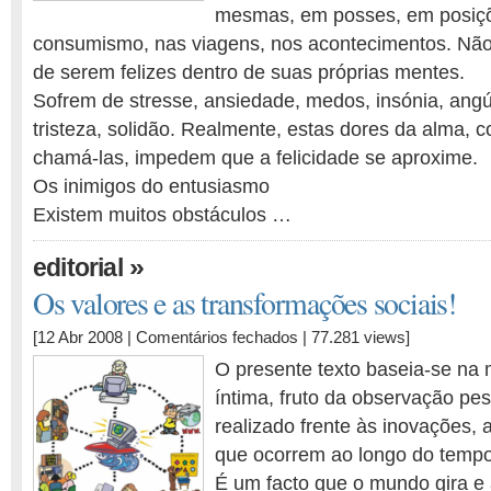
mesmas, em posses, em posiçõ
consumismo, nas viagens, nos acontecimentos. Não
de serem felizes dentro de suas próprias mentes.
Sofrem de stresse, ansiedade, medos, insónia, angú
tristeza, solidão. Realmente, estas dores da alma
chamá-las, impedem que a felicidade se aproxime.
Os inimigos do entusiasmo
Existem muitos obstáculos …
»
editorial
Os valores e as transformações sociais!
em
[12 Abr 2008 |
Comentários fechados
| 77.281 views]
Os
O presente texto baseia-se na
valores
íntima, fruto da observação pe
e
realizado frente às inovações, 
as
transformações
que ocorrem ao longo do tempo
sociais!
É um facto que o mundo gira e