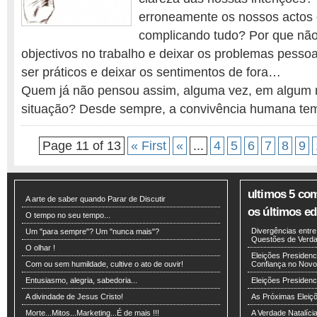
erroneamente os nossos actos 
complicando tudo? Por que nã
objectivos no trabalho e deixar os problemas pesso
ser práticos e deixar os sentimentos de fora…
Quem já não pensou assim, alguma vez, em algum
situação? Desde sempre, a convivência humana t
Page 11 of 13
« First
«
...
4
5
6
7
8
9
ultimos 5 co
A arte de saber quando Parar de Discutir
os últimos edi
O tempo no seu tempo...
Divergências entr
Um "para sempre"? Um "nunca mais"?
Questões de Verdad
O olhar !
Eleições Presidenci
Com ou sem humildade, cultive o ato de ouvir!
Confiança no Novo
Entusiasmo, alegria, sabedoria...
Eleições Presiden
A divindade de Jesus Cristo!
As Próximas Eleiç
Morte...Mitos...Marketing...É de mais !!!
A Verdade Natalíci