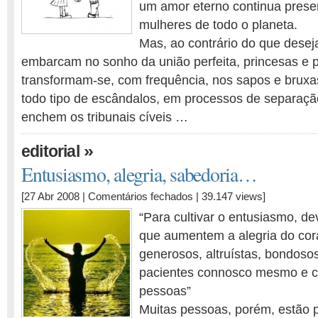
um amor eterno continua pres
mulheres de todo o planeta.
Mas, ao contrário do que desej
embarcam no sonho da união perfeita, princesas e 
transformam-se, com frequência, nos sapos e bruxa
todo tipo de escândalos, em processos de separaçã
enchem os tribunais cíveis …
»
editorial
Entusiasmo, alegria, sabedoria…
em
[27 Abr 2008 |
Comentários fechados
| 39.147 views]
Entusiasmo,
“Para cultivar o entusiasmo, d
alegria,
que aumentem a alegria do co
sabedoria…
generosos, altruístas, bondosos
pacientes connosco mesmo e c
pessoas”
Muitas pessoas, porém, estão p